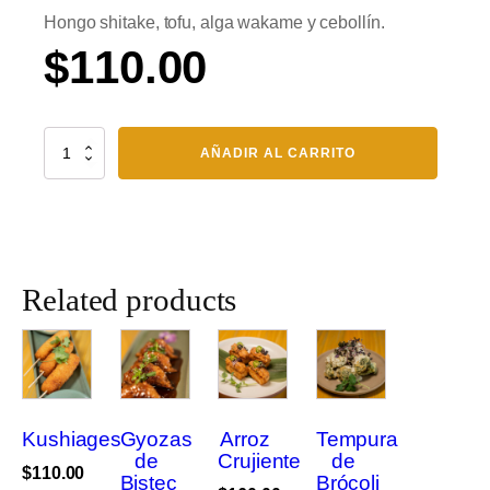
Hongo shitake, tofu, alga wakame y cebollín.
$
110.00
Sopa
AÑADIR AL CARRITO
Miso
cantidad
Related products
Este
producto
tiene
múltiples
Kushiages
Gyozas
Arroz
Tempura
variantes.
de
Crujiente
de
$
110.00
Las
Bistec
Brócoli